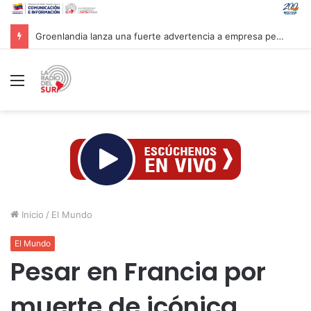
Groenlandia lanza una fuerte advertencia a empresa petrolera vinculada a Trump
Menú
Inicio
/
El Mundo
El Mundo
Pesar en Francia por
muerte de icónica