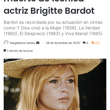
actriz Brigitte Bardot
Bardot es recordada por su actuación en cintas
como Y Dios creó a la Mujer (1956), La Verdad
(1960), El Desprecio (1963) y Viva María! (1965)
Send
Magdalena Valdez
28 de diciembre de 2025
0
221
an
1 minuto de lectura
email