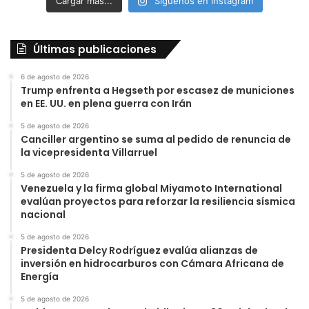
Cargar más...
Síguenos en Instagram
Últimas publicaciones
6 de agosto de 2026
Trump enfrenta a Hegseth por escasez de municiones
en EE. UU. en plena guerra con Irán
5 de agosto de 2026
Canciller argentino se suma al pedido de renuncia de
la vicepresidenta Villarruel
5 de agosto de 2026
Venezuela y la firma global Miyamoto International
evalúan proyectos para reforzar la resiliencia sísmica
nacional
5 de agosto de 2026
Presidenta Delcy Rodríguez evalúa alianzas de
inversión en hidrocarburos con Cámara Africana de
Energía
5 de agosto de 2026