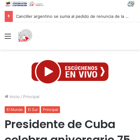
Venezuela y la firma global Miyamoto International evalúan proyectos para reforzar la resiliencia sísmica nacional
Menú
Inicio
/
Principal
El Mundo
El Sur
Principal
Presidente de Cuba
celebra aniversario 75