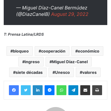
— Miguel Díaz-Canel Bermúdez
(@DiazCanelB)
August 29, 2022
T: Prensa Latina/LRDS
bloqueo
cooperación
económico
ingreso
Miguel Díaz-Canel
siete décadas
Unesco
valores
Facebook
Twitter
LinkedIn
Messenger
WhatsApp
Telegram
Compartir por correo electrónico
Imprim