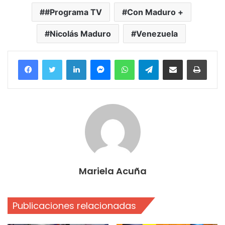
#Programa TV
Con Maduro +
Nicolás Maduro
Venezuela
Facebook
Twitter
LinkedIn
Messenger
WhatsApp
Telegram
Compartir por correo electrónico
Imprim
Mariela Acuña
Publicaciones relacionadas