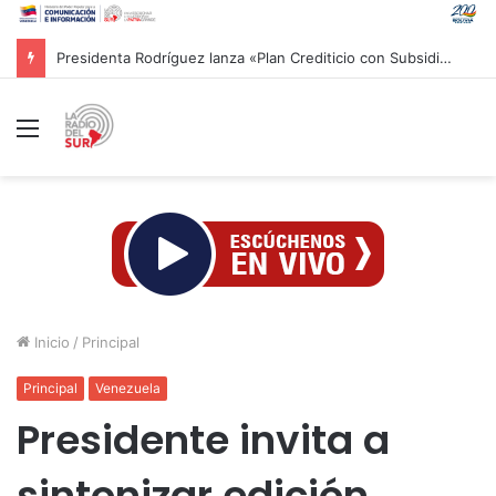
Presidenta Rodríguez lanza «Plan Crediticio con Subsidio Directo» para reparación de inmuebles
Menú
Inicio
/
Principal
Principal
Venezuela
Presidente invita a
sintonizar edición