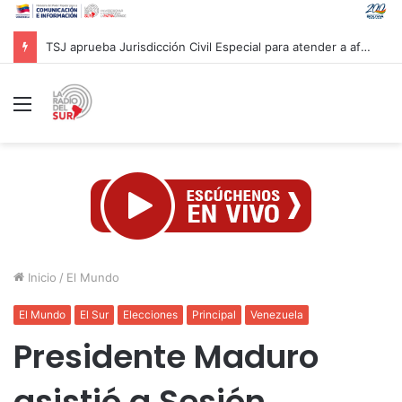
TSJ aprueba Jurisdicción Civil Especial para atender a afectados por sismos en Venezuela
Menú
Inicio
/
El Mundo
El Mundo
El Sur
Elecciones
Principal
Venezuela
Presidente Maduro
asistió a Sesión