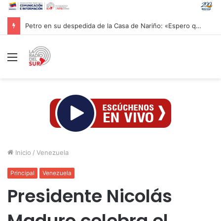
Petro en su despedida de la Casa de Nariño: «Espero que nos recuerden hasta siempre»
Menú
Inicio
/
Venezuela
Principal
Venezuela
Presidente Nicolás
Maduro celebra el