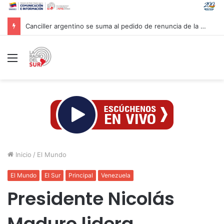
Canciller argentino se suma al pedido de renuncia de la vicepresidenta Villarruel
Menú
Inicio
/
El Mundo
El Mundo
El Sur
Principal
Venezuela
Presidente Nicolás
Maduro lidera