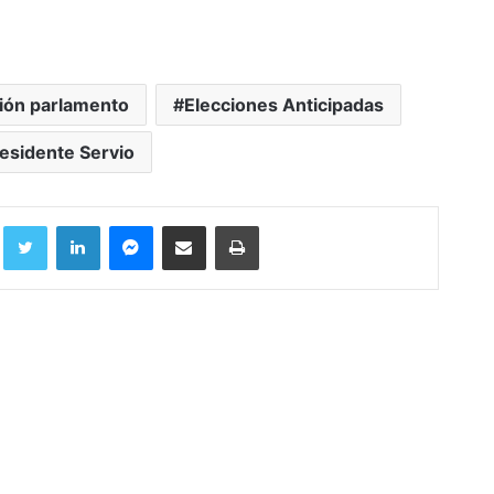
ción parlamento
Elecciones Anticipadas
esidente Servio
Facebook
Twitter
LinkedIn
Messenger
Compartir por correo electrónico
Imprimir