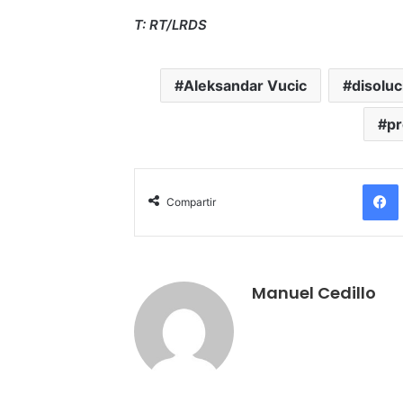
T: RT/LRDS
Aleksandar Vucic
disolu
pr
Compartir
Manuel Cedillo