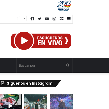
Facebook
Twitter
YouTube
Instagram
Publicación
Barra
Obreros
al
lateral
azar
Buscar
por
Síguenos en Instagram