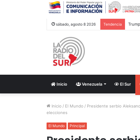
Inaug
sábado, agosto 8 2026
Tendencia
Inicio
Venezuela
El Sur
Inicio
/
El Mundo
/
Presidente serbio Aleksand
elecciones
El Mundo
Principal