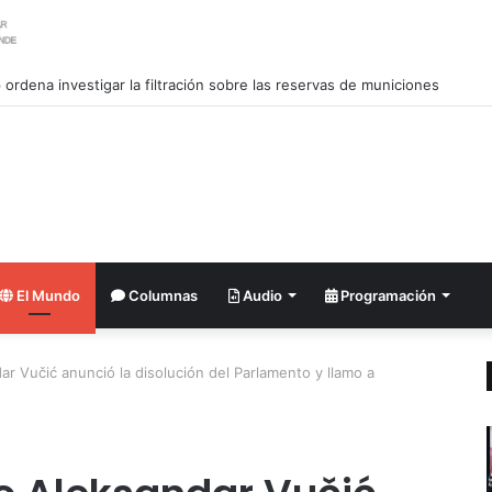
urado en Cuba XXIV Encuentro Internacional de Partidos Comunistas y 
El Mundo
Columnas
Audio
Programación
ar Vučić anunció la disolución del Parlamento y llamo a