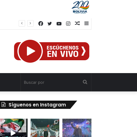
Facebook
Twitter
YouTube
Instagram
Publicación
Barra
al
lateral
azar
Buscar
por
Síguenos en Instagram