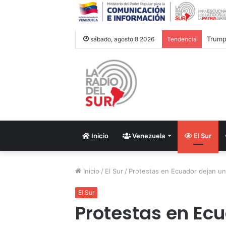
Trump 
sábado, agosto 8 2026
Tendencia
Inicio
Venezuela
El Sur
Inicio
/
El Sur
/
Protestas en Ecuador dejan un
El Sur
Protestas en Ec