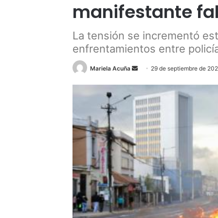
manifestante fa
La tensión se incrementó e
enfrentamientos entre policí
Send
Mariela Acuña
29 de septiembre de 20
an
email