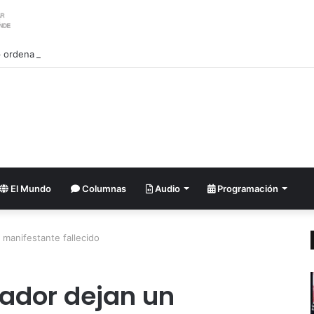
ordena investigar la filtración sobre las reservas de municiones
El Mundo
Columnas
Audio
Programación
 manifestante fallecido
uador dejan un