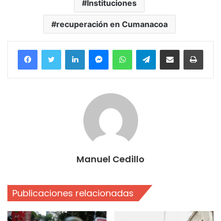
Instituciones
recuperación en Cumanacoa
Facebook
Twitter
LinkedIn
Messenger
WhatsApp
Telegram
Compartir por correo electrónico
Imprim
Manuel Cedillo
Publicaciones relacionadas