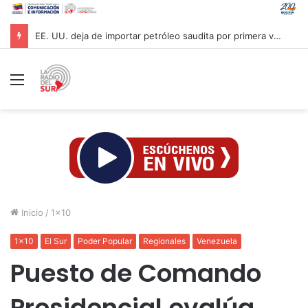
EE. UU. deja de importar petróleo saudita por primera vez en más de 40 años
Menú
Inicio
/
1x10
1x10
El Sur
Poder Popular
Regionales
Venezuela
Puesto de Comando
Presidencial evalúa