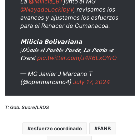
La
@Milicia_B1
junto al MG
@NayadeLockibyV
, revisamos los
avances y ajustamos los esfuerzos
para el Renacer de Cumanacoa.
𝗠𝗶𝗹𝗶𝗰𝗶𝗮 𝗕𝗼𝗹𝗶𝘃𝗮𝗿𝗶𝗮𝗻𝗮
¡𝑫ó𝒏𝒅𝒆 𝒆𝒍 𝑷𝒖𝒆𝒃𝒍𝒐 𝑷𝒖𝒆𝒅𝒆, 𝑳𝒂 𝑷𝒂𝒕𝒓𝒊𝒂 𝒔𝒆
𝑪𝒓𝒆𝒄𝒆!
pic.twitter.com/J4K6LxOYrO
— MG Javier J Marcano T
(@opermarcano4)
July 17, 2024
T: Gob. Sucre/LRDS
esfuerzo coordinado
FANB