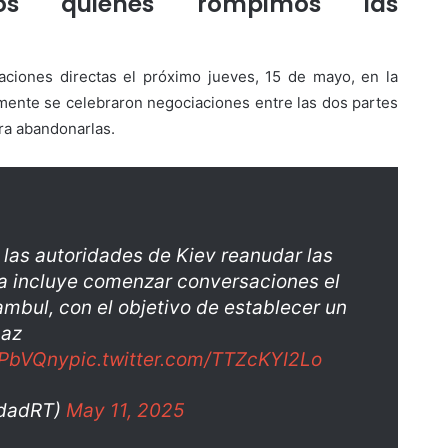
os quienes rompimos las
aciones directas el próximo jueves, 15 de mayo, en la
mente se celebraron negociaciones entre las dos partes
era abandonarlas.
 las autoridades de Kiev reanudar las
a incluye comenzar conversaciones el
mbul, con el objetivo de establecer un
paz
WPbVQny
pic.twitter.com/TTZcKYI2Lo
idadRT)
May 11, 2025