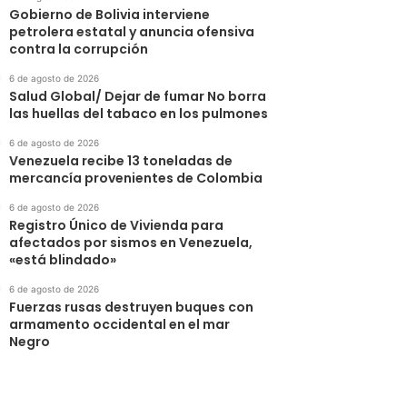
Gobierno de Bolivia interviene
petrolera estatal y anuncia ofensiva
contra la corrupción
6 de agosto de 2026
Salud Global/ Dejar de fumar No borra
las huellas del tabaco en los pulmones
6 de agosto de 2026
Venezuela recibe 13 toneladas de
mercancía provenientes de Colombia
6 de agosto de 2026
Registro Único de Vivienda para
afectados por sismos en Venezuela,
«está blindado»
6 de agosto de 2026
Fuerzas rusas destruyen buques con
armamento occidental en el mar
Negro