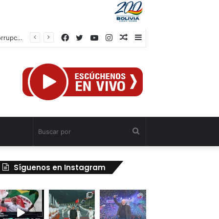
Facebook
Twitter
YouTube
Instagram
Publicación
Barra
Gobierno de Bolivia interviene petrolera estatal y anuncia ofensiva contra la corrupción
al
lateral
azar
Buscar
por
Síguenos en Instagram