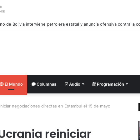
El Mundo
Columnas
Audio
Programación
iniciar negociaciones directas en Estambul el 15 de mayo
Ucrania reiniciar