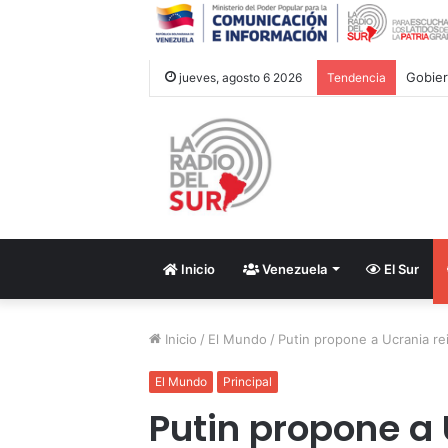
jueves, agosto 6 2026
Tendencia
Inicio
Venezuela
El Sur
Inicio
/
El Mundo
/
Putin propone a Ucrania re
El Mundo
Principal
Putin propone a 