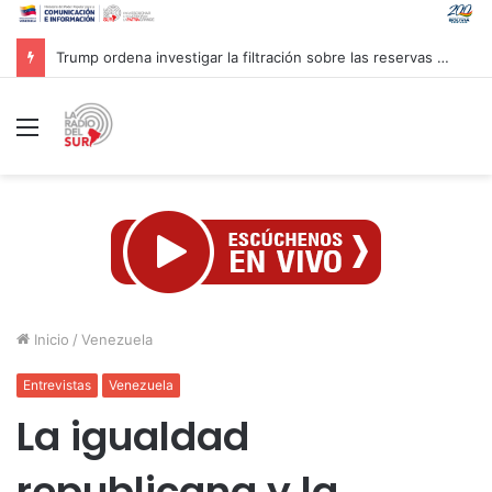
Inaugurado en Cuba XXIV Encuentro Internacional de Partidos Comunistas y Obreros
Menú
Inicio
/
Venezuela
Entrevistas
Venezuela
La igualdad
republicana y la