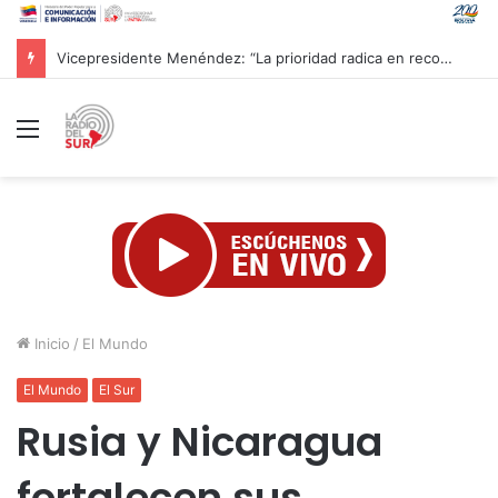
CAC 2026: Venezolano Ricardo Montes de Oca conquista Oro en salto con pértiga
Menú
Inicio
/
El Mundo
El Mundo
El Sur
Rusia y Nicaragua
fortalecen sus