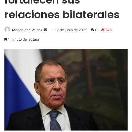
relaciones bilaterales
Send
Magdalena Valdez
17 de junio de 2022
0
826
an
1 minuto de lectura
email