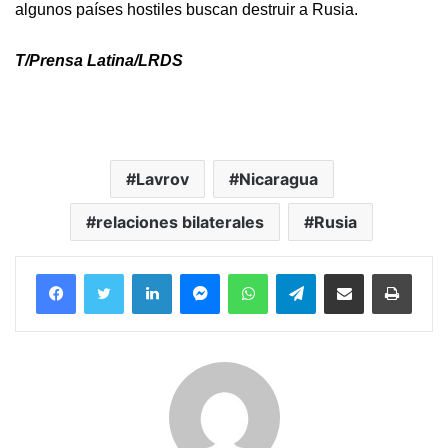
algunos países hostiles buscan destruir a Rusia.
T/Prensa Latina/LRDS
Lavrov
Nicaragua
relaciones bilaterales
Rusia
Facebook
Twitter
LinkedIn
Messenger
WhatsApp
Telegram
Compartir por correo electrónico
Imprim