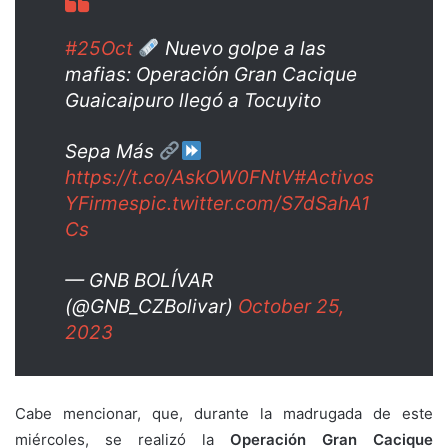
#25Oct
Nuevo golpe a las
mafias: Operación Gran Cacique
Guaicaipuro llegó a Tocuyito
Sepa Más
https://t.co/AskOW0FNtV
#Activos
YFirmes
pic.twitter.com/S7dSahA1
Cs
— GNB BOLÍVAR
(@GNB_CZBolivar)
October 25,
2023
Cabe mencionar, que, durante la madrugada de este
miércoles, se realizó la
Operación Gran Cacique