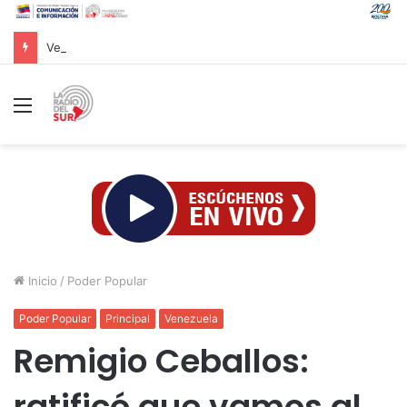
Venezuela ratifica disposición al diálogo comercial con Colombia bajo el principio de soberanía
Menú
Inicio
/
Poder Popular
Poder Popular
Principal
Venezuela
Remigio Ceballos:
ratificó que vamos al