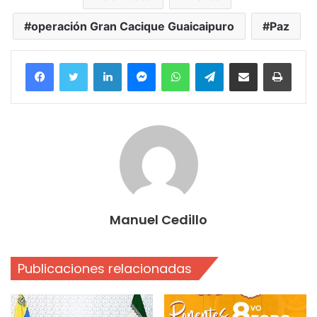
operación Gran Cacique Guaicaipuro
Paz
Facebook
Twitter
LinkedIn
Messenger
WhatsApp
Telegram
Compartir por correo electrónico
Imprim
Manuel Cedillo
Publicaciones relacionadas