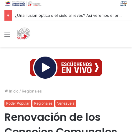
¿Una ilusión óptica o el cielo al revés? Así veremos el próximo eclipse solar
Menú
Inicio
/
Regionales
Poder Popular
Regionales
Venezuela
Renovación de los
Consejos Comunales