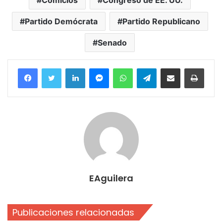
Comicios
Congreso de EE. UU.
Partido Demócrata
Partido Republicano
Senado
Facebook
Twitter
LinkedIn
Messenger
WhatsApp
Telegram
Compartir por correo electrónico
Imprim
EAguilera
Publicaciones relacionadas