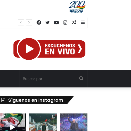
Facebook
Twitter
YouTube
Instagram
Publicación
Barra
al
lateral
azar
Buscar
por
Síguenos en Instagram