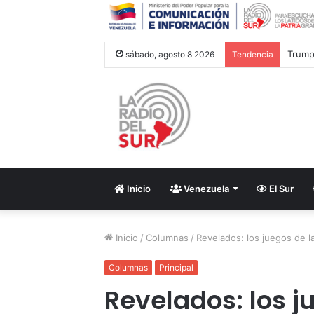
Trump 
sábado, agosto 8 2026
Tendencia
Inicio
Venezuela
El Sur
Inicio
/
Columnas
/
Revelados: los juegos de l
Columnas
Principal
Revelados: los j