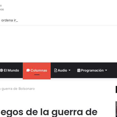
ordena investigar la filtración sobre las reservas de municiones
El Mundo
Columnas
Audio
Programación
a guerra de Bolsonaro
uegos de la guerra de