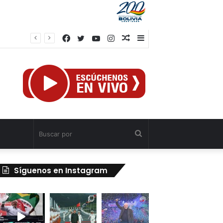
Facebook
Twitter
YouTube
Instagram
Publicación
Barra
el
al
lateral
azar
Buscar
por
Síguenos en Instagram