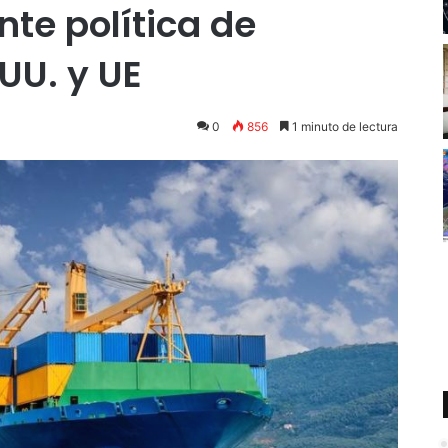
te política de
UU. y UE
0
856
1 minuto de lectura