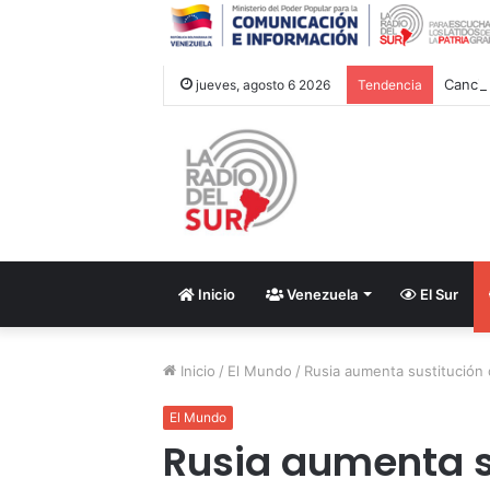
Cancil
jueves, agosto 6 2026
Tendencia
Inicio
Venezuela
El Sur
Inicio
/
El Mundo
/
Rusia aumenta sustitución 
El Mundo
Rusia aumenta s