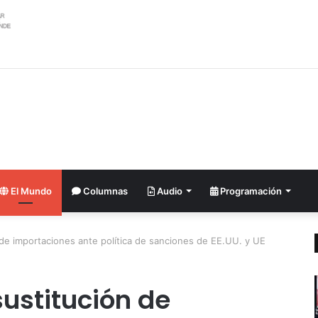
ler argentino se suma al pedido de renuncia de la vicepresidenta Villarru
El Mundo
Columnas
Audio
Programación
de importaciones ante política de sanciones de EE.UU. y UE
ustitución de