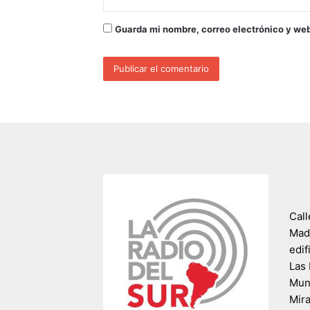
Guarda mi nombre, correo electrónico y we
Call
Madr
edif
Las 
Muni
Mir