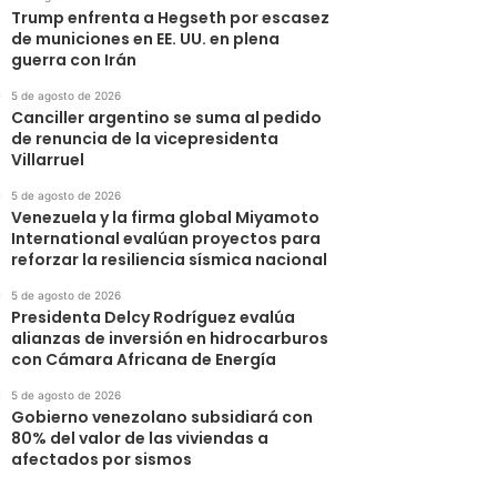
Trump enfrenta a Hegseth por escasez
de municiones en EE. UU. en plena
guerra con Irán
5 de agosto de 2026
Canciller argentino se suma al pedido
de renuncia de la vicepresidenta
Villarruel
5 de agosto de 2026
Venezuela y la firma global Miyamoto
International evalúan proyectos para
reforzar la resiliencia sísmica nacional
5 de agosto de 2026
Presidenta Delcy Rodríguez evalúa
alianzas de inversión en hidrocarburos
con Cámara Africana de Energía
5 de agosto de 2026
Gobierno venezolano subsidiará con
80% del valor de las viviendas a
afectados por sismos