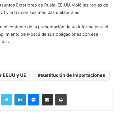
suntos Exteriores de Rusia, EE.UU. violó las reglas de
C) y la UE con sus medidas unilaterales.
n el contexto de la presentación de un informe para el
plimiento de Moscú de sus obligaciones con esa
idas.
e EEUU y UE
sustitución de importaciones
Facebook
Twitter
LinkedIn
Messenger
Compartir por correo electrónico
Imprimir