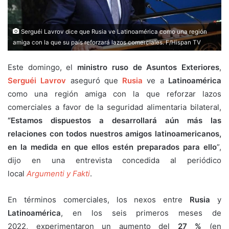
Serguéi Lavrov dice que Rusia ve Latinoamérica como una región
amiga con la que su país reforzará lazos comerciales. F/Hispan TV
Este domingo, el
ministro ruso de Asuntos Exteriores
,
Serguéi Lavrov
aseguró que
Rusia
ve a
Latinoamérica
como una región amiga con la que reforzar lazos
comerciales a favor de la seguridad alimentaria bilateral,
“Estamos dispuestos a desarrollará aún más las
relaciones con todos nuestros amigos latinoamericanos,
en la medida en que ellos estén preparados para ello
”,
dijo en una entrevista concedida al periódico
local
Argumenti y Fakti
.
En términos comerciales, los nexos entre
Rusia
y
Latinoamérica
, en los seis primeros meses de
2022, experimentaron un aumento del
27 %
(en