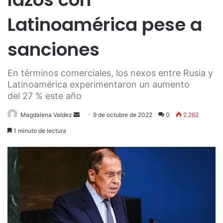
Latinoamérica pese a
sanciones
En términos comerciales, los nexos entre Rusia y
Latinoamérica experimentaron un aumento
del 27 % este año
Send
Magdalena Valdez
9 de octubre de 2022
0
2.262
an
1 minuto de lectura
email