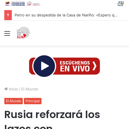
Petro en su despedida de la Casa de Nariño: «Espero que nos recuerden hasta siempre»
Menú
Inicio
/
El Mundo
El Mundo
Principal
Rusia reforzará los
lazos con