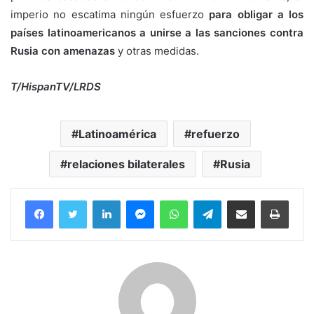
imperio no escatima ningún esfuerzo
para obligar a los
países latinoamericanos a unirse a las sanciones contra
Rusia con amenazas
y otras medidas.
T/HispanTV/LRDS
Latinoamérica
refuerzo
relaciones bilaterales
Rusia
Facebook
Twitter
LinkedIn
Messenger
WhatsApp
Telegram
Compartir por correo electrónico
Imprim