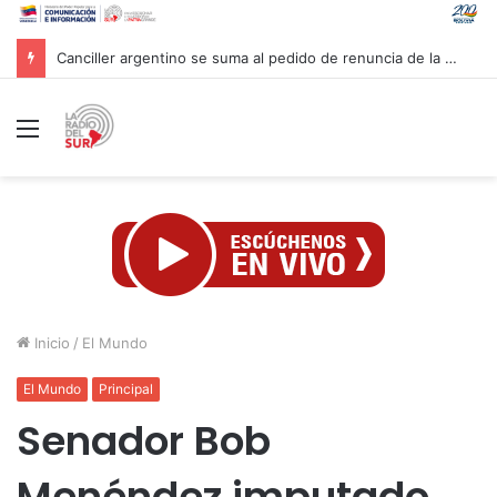
Venezuela y la firma global Miyamoto International evalúan proyectos para reforzar la resiliencia sísmica nacional
Menú
Inicio
/
El Mundo
El Mundo
Principal
Senador Bob
Menéndez imputado