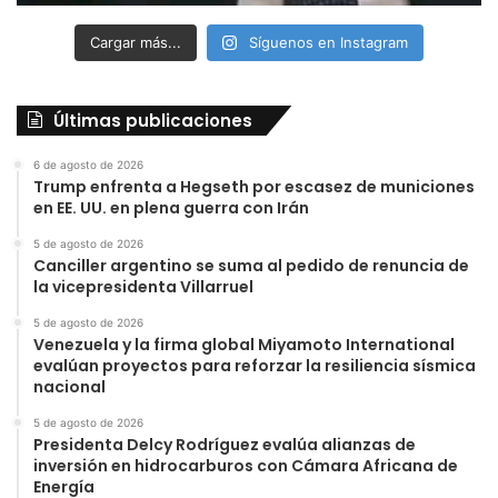
Cargar más...
Síguenos en Instagram
Últimas publicaciones
6 de agosto de 2026
Trump enfrenta a Hegseth por escasez de municiones
en EE. UU. en plena guerra con Irán
5 de agosto de 2026
Canciller argentino se suma al pedido de renuncia de
la vicepresidenta Villarruel
5 de agosto de 2026
Venezuela y la firma global Miyamoto International
evalúan proyectos para reforzar la resiliencia sísmica
nacional
5 de agosto de 2026
Presidenta Delcy Rodríguez evalúa alianzas de
inversión en hidrocarburos con Cámara Africana de
Energía