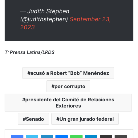
— Judith Stephen
(@judithstephen)
September 23,
2023
T: Prensa Latina/LRDS
acusó a Robert “Bob” Menéndez
por corrupto
presidente del Comité de Relaciones
Exteriores
Senado
Un gran jurado federal
Facebook
Twitter
LinkedIn
Messenger
WhatsApp
Telegram
Compartir por correo electrónico
Imprim