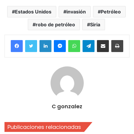
Estados Unidos
invasión
Petróleo
robo de petróleo
Siria
Facebook
Twitter
LinkedIn
Messenger
WhatsApp
Telegram
Compartir por correo electrónico
Imprim
C gonzalez
Publicaciones relacionadas