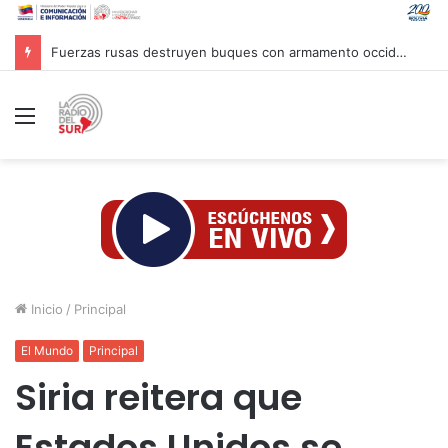
Fuerzas rusas destruyen buques con armamento occidental en el mar Negro
Menú
Inicio
/
Principal
El Mundo
Principal
Siria reitera que
Estados Unidos se