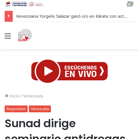
Venezuela y Brasil revisan agenda común de cooperación
Menú
Inicio
/
Venezuela
Regionales
Venezuela
Sunad dirige
seminario antidrogas