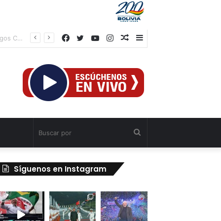
Facebook
Twitter
YouTube
Instagram
Publicación
Barra
al
lateral
azar
Buscar
por
Síguenos en Instagram