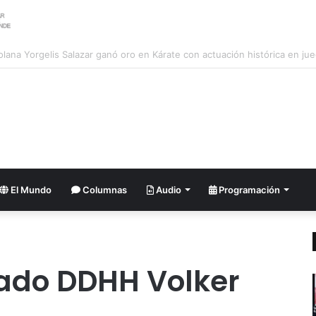
ela y Brasil revisan agenda común de cooperación
El Mundo
Columnas
Audio
Programación
ado DDHH Volker