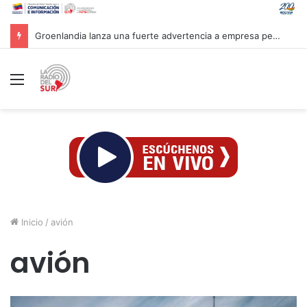
Mandataria Rodríguez felicita a atletas venezolanos por su brillante participación en CAC 2026
Menú
Inicio
/
avión
avión