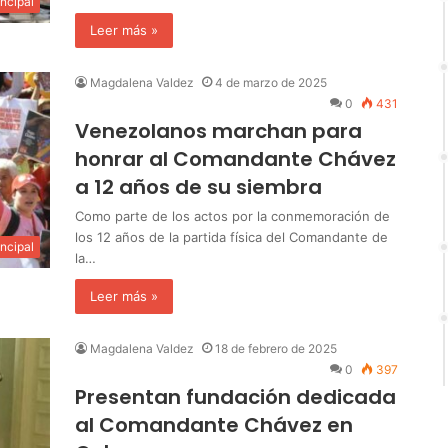
incipal
Leer más »
Magdalena Valdez
4 de marzo de 2025
0
431
Venezolanos marchan para
honrar al Comandante Chávez
a 12 años de su siembra
Como parte de los actos por la conmemoración de
los 12 años de la partida física del Comandante de
incipal
la…
Leer más »
Magdalena Valdez
18 de febrero de 2025
0
397
Presentan fundación dedicada
al Comandante Chávez en