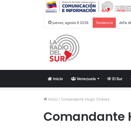
Jefa d
jueves, agosto 6 2026
Tendencia
Inicio
Venezuela
El Sur
Inicio
/
Comandante Hugo Chávez
Comandante 