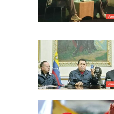
Ven
Ven