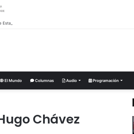
e Estado inspecciona labores de recuperación de la Escuela Naval en La
El Mundo
Columnas
Audio
Programación
Hugo Chávez