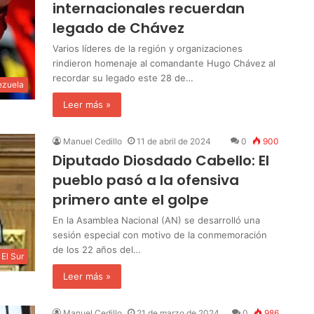
internacionales recuerdan
legado de Chávez
Varios líderes de la región y organizaciones
rindieron homenaje al comandante Hugo Chávez al
recordar su legado este 28 de…
ezuela
Leer más »
Manuel Cedillo
11 de abril de 2024
0
900
Diputado Diosdado Cabello: El
pueblo pasó a la ofensiva
primero ante el golpe
En la Asamblea Nacional (AN) se desarrolló una
sesión especial con motivo de la conmemoración
de los 22 años del…
El Sur
Leer más »
Manuel Cedillo
21 de marzo de 2024
0
986