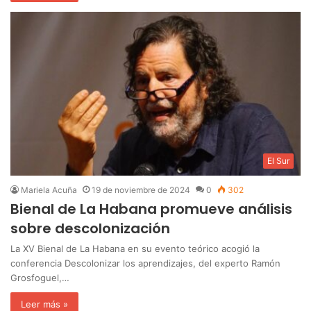
El Sur
Mariela Acuña
19 de noviembre de 2024
0
302
Bienal de La Habana promueve análisis
sobre descolonización
La XV Bienal de La Habana en su evento teórico acogió la
conferencia Descolonizar los aprendizajes, del experto Ramón
Grosfoguel,…
Leer más »