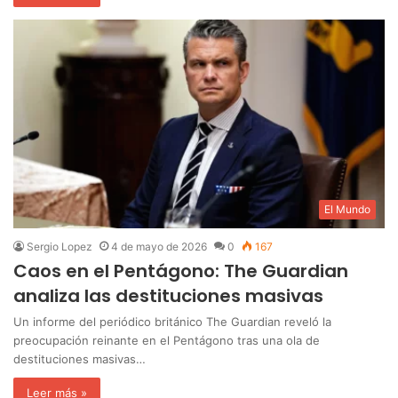
El Mundo
Sergio Lopez
4 de mayo de 2026
0
167
Caos en el Pentágono: The Guardian
analiza las destituciones masivas
Un informe del periódico británico The Guardian reveló la
preocupación reinante en el Pentágono tras una ola de
destituciones masivas…
Leer más »