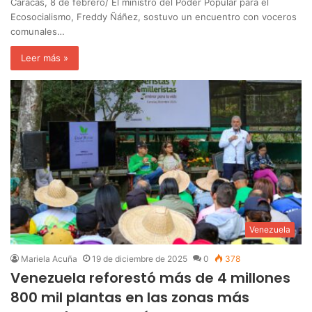
Caracas, 8 de febrero/ El ministro del Poder Popular para el
Ecosocialismo, Freddy Ñáñez, sostuvo un encuentro con voceros
comunales…
Leer más »
Venezuela
Mariela Acuña
19 de diciembre de 2025
0
378
Venezuela reforestó más de 4 millones
800 mil plantas en las zonas más