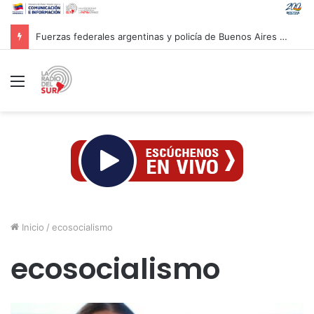
Delcy Rodríguez anuncia nuevas designaciones para fortalecer el Sistema Eléctrico Nacional
Menú
Inicio
/
ecosocialismo
ecosocialismo