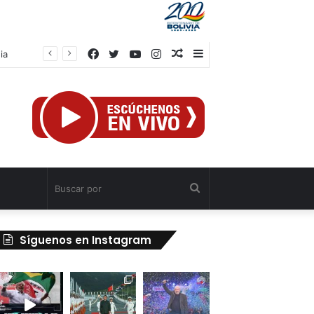
Facebook
Twitter
YouTube
Instagram
Publicación
Barra
ia
al
lateral
azar
Buscar
por
Síguenos en Instagram