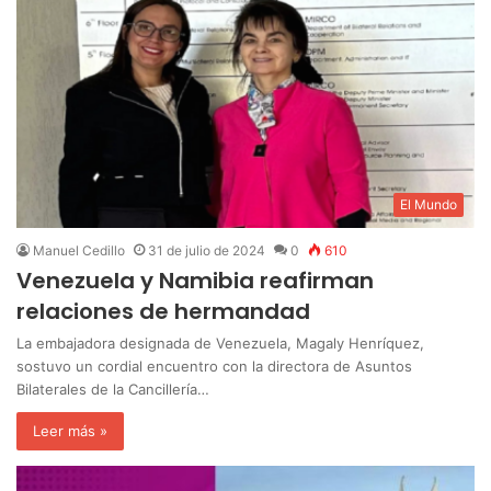
El Mundo
Manuel Cedillo
31 de julio de 2024
0
610
Venezuela y Namibia reafirman
relaciones de hermandad
La embajadora designada de Venezuela, Magaly Henríquez,
sostuvo un cordial encuentro con la directora de Asuntos
Bilaterales de la Cancillería…
Leer más »