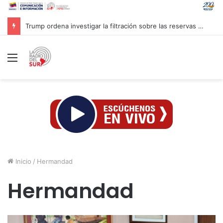
Inaugurado en Cuba XXIV Encuentro Internacional de Partidos Comunistas y Obreros
Menú
Inicio
/
Hermandad
Hermandad