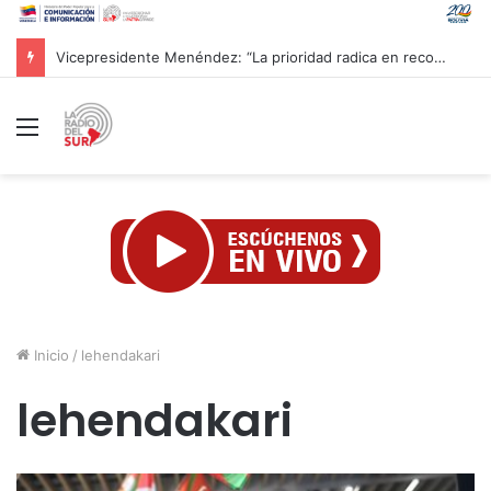
CAC 2026: Venezolano Ricardo Montes de Oca conquista Oro en salto con pértiga
Menú
Inicio
/
lehendakari
lehendakari