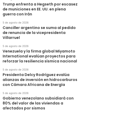
Trump enfrenta a Hegseth por escasez
de municiones en EE. UU. en plena
guerra con Irán
5 de agosto de 2026
Canciller argentino se suma al pedido
de renuncia de la vicepresidenta
Villarruel
5 de agosto de 2026
Venezuela y la firma global Miyamoto
International evalúan proyectos para
reforzar la resiliencia sísmica nacional
5 de agosto de 2026
Presidenta Delcy Rodríguez evalúa
alianzas de inversión en hidrocarburos
con Cámara Africana de Energía
5 de agosto de 2026
Gobierno venezolano subsidiará con
80% del valor de las viviendas a
afectados por sismos