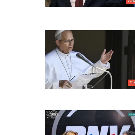
Ven
El