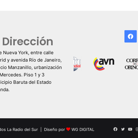
F
Dirección
e Nueva York, entre calle
id y avenida Río de Janeiro,
icio Manzanillo, urbanización
Mercedes. Piso 1 y 3
cipio Baruta del Estado
anda.
Facebook
Twitter
Yo
dos La Radio del Sur | Diseño por
WG DIGITAL