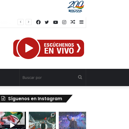
Facebook
Twitter
YouTube
Instagram
Publicación
Barra
el
al
lateral
azar
Buscar
por
Síguenos en Instagram