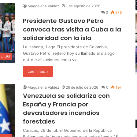
Magdalena Valdez
1 de agosto de 2026
0
276
Presidente Gustavo Petro
convoca tras visita a Cuba a la
solidaridad con la isla
La Habana, 1 ago El presidente de Colombia,
Gustavo Petro, reiteró hoy su llamado al diálogo
El Sur
entre civilizaciones como vía…
Leer más »
Magdalena Valdez
26 de julio de 2026
0
197
Venezuela se solidariza con
España y Francia por
devastadores incendios
forestales
Caracas, 26 de jul. El Gobierno de la República
Bolivariana de Venezuela expresó este sábado 25