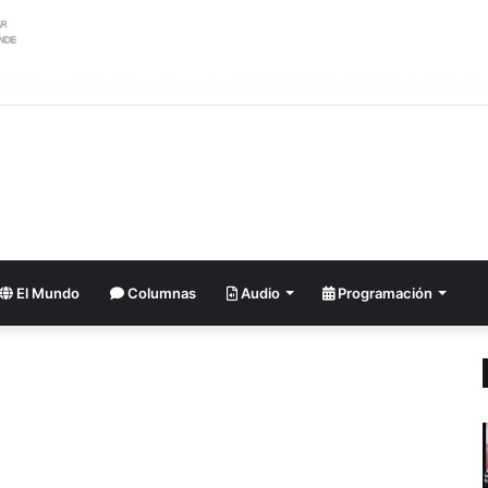
ler argentino se suma al pedido de renuncia de la vicepresidenta Villarru
El Mundo
Columnas
Audio
Programación