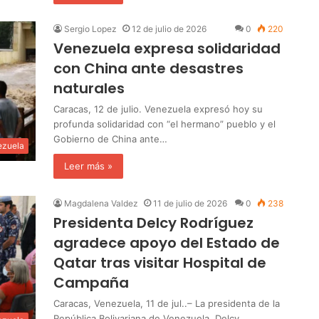
Sergio Lopez
12 de julio de 2026
0
220
Venezuela expresa solidaridad
con China ante desastres
naturales
Caracas, 12 de julio. Venezuela expresó hoy su
profunda solidaridad con “el hermano” pueblo y el
Gobierno de China ante…
ezuela
Leer más »
Magdalena Valdez
11 de julio de 2026
0
238
Presidenta Delcy Rodríguez
agradece apoyo del Estado de
Qatar tras visitar Hospital de
Campaña
Caracas, Venezuela, 11 de jul..– La presidenta de la
República Bolivariana de Venezuela, Delcy