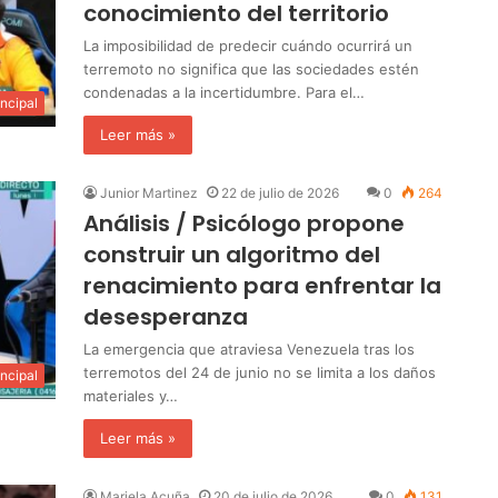
conocimiento del territorio
La imposibilidad de predecir cuándo ocurrirá un
terremoto no significa que las sociedades estén
condenadas a la incertidumbre. Para el…
incipal
Leer más »
Junior Martinez
22 de julio de 2026
0
264
Análisis / Psicólogo propone
construir un algoritmo del
renacimiento para enfrentar la
desesperanza
La emergencia que atraviesa Venezuela tras los
terremotos del 24 de junio no se limita a los daños
incipal
materiales y…
Leer más »
Mariela Acuña
20 de julio de 2026
0
131