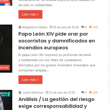
ezuela
de julio su solidaridad…
Leer más »
Magdalena Valdez
26 de julio de 2026
0
149
Papa León XIV pide orar por
socorristas y damnificados en
incendios europeos
El papa León XIV expresó su profunda cercanía
y solidaridad con los miles de ciudadanos
afectados por los graves incendios forestales que
 Mundo
consumen amplias…
Leer más »
Junior Martinez
22 de julio de 2026
0
265
Análisis / La gestión del riesgo
exige corresponsabilidad y