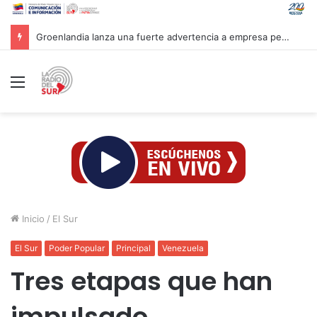
Groenlandia lanza una fuerte advertencia a empresa petrolera vinculada a Trump
Menú
Inicio
/
El Sur
El Sur
Poder Popular
Principal
Venezuela
Tres etapas que han
impulsado