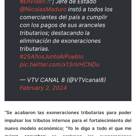
#EnVideo
| Jefe de Estado
@NicolasMaduro
instó a todos los
comerciantes del país a cumplir
con los pagos de sus aranceles
tributarios; destacando la
eliminación de exoneraciones
tributarias.
#25AñosJuntoAlPueblo
pic.twitter.com/x13nVHCNDu
— VTV CANAL 8 (@VTVcanal8)
February 2, 2024
“Se acabaron las exoneraciones tributarias para poder
impulsar los tributos internos para el fortalecimiento del
nuevo modelo económico; “Yo le digo a todo el que me