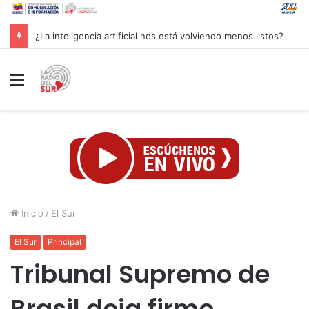
Groenlandia lanza una fuerte advertencia a empresa petrolera vinculada a Trump
Menú
Inicio
/
El Sur
El Sur
Principal
Tribunal Supremo de
Brasil deja firme