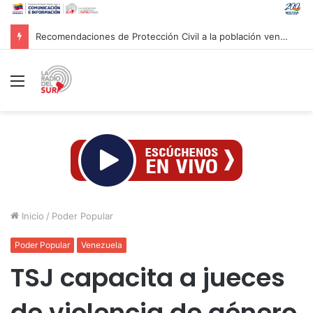
Recomendaciones de Protección Civil a la población venezolana ante fenómeno climatológico «El Niño»
Menú
Inicio
/
Poder Popular
Poder Popular
Venezuela
TSJ capacita a jueces
de violencia de género