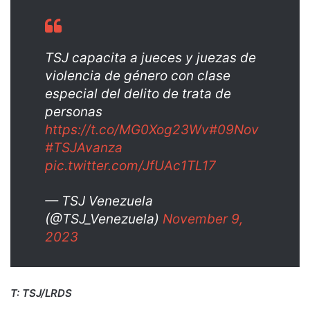
TSJ capacita a jueces y juezas de
violencia de género con clase
especial del delito de trata de
personas
https://t.co/MG0Xog23Wv
#09Nov
#TSJAvanza
pic.twitter.com/JfUAc1TL17
— TSJ Venezuela
(@TSJ_Venezuela)
November 9,
2023
T: TSJ/LRDS