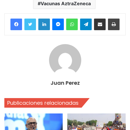
Vacunas AztraZeneca
Facebook
Twitter
LinkedIn
Messenger
WhatsApp
Telegram
Compartir por correo electrónico
Imprim
Juan Perez
Publicaciones relacionadas