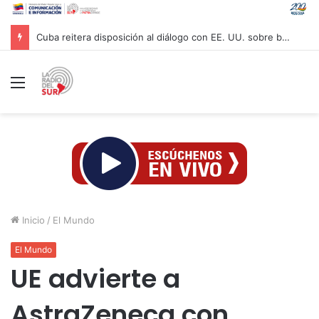
Cuba reitera disposición al diálogo con EE. UU. sobre bases de respeto
Menú
Inicio
/
El Mundo
El Mundo
UE advierte a
AstraZeneca con