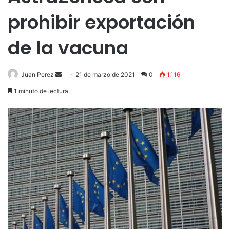
prohibir exportación
de la vacuna
Send
Juan Perez
21 de marzo de 2021
0
1.116
an
1 minuto de lectura
email