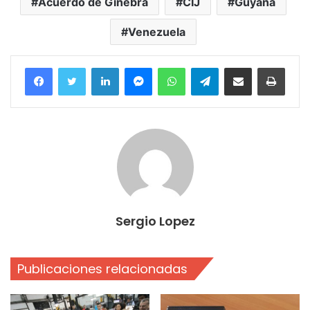
Acuerdo de Ginebra
CIJ
Guyana
Venezuela
Facebook
Twitter
LinkedIn
Messenger
WhatsApp
Telegram
Compartir por correo electrónico
Imprim
Sergio Lopez
Publicaciones relacionadas