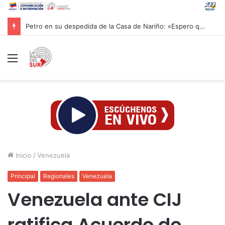
Petro en su despedida de la Casa de Nariño: «Espero que nos recuerden hasta siempre»
Menú
Inicio
/
Venezuela
Principal
Regionales
Venezuela
Venezuela ante CIJ
ratifica Acuerdo de