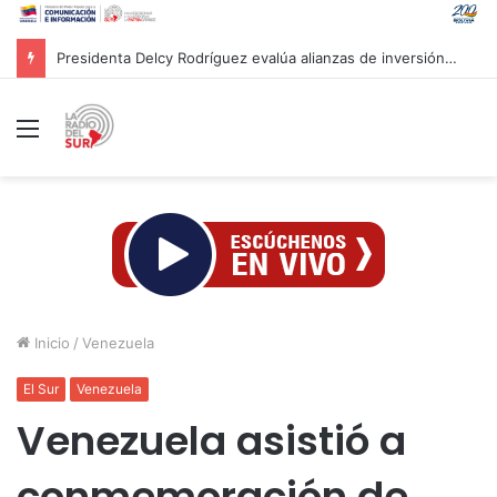
Presidenta Delcy Rodríguez evalúa alianzas de inversión en hidrocarburos con Cámara Africana de Energía
Menú
Inicio
/
Venezuela
El Sur
Venezuela
Venezuela asistió a
conmemoración de