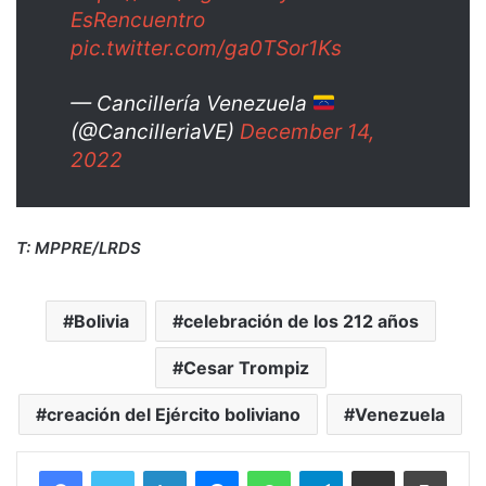
EsRencuentro
pic.twitter.com/ga0TSor1Ks
— Cancillería Venezuela
(@CancilleriaVE)
December 14,
2022
T: MPPRE/LRDS
Bolivia
celebración de los 212 años
Cesar Trompiz
creación del Ejército boliviano
Venezuela
Facebook
Twitter
LinkedIn
Messenger
WhatsApp
Telegram
Compartir por correo electrónico
Imprim