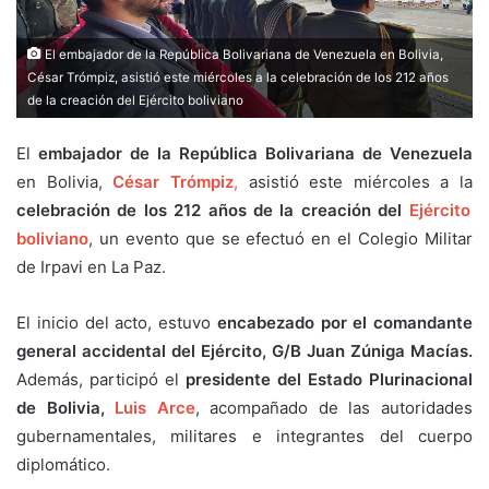
El embajador de la República Bolivariana de Venezuela en Bolivia,
César Trómpiz, asistió este miércoles a la celebración de los 212 años
de la creación del Ejército boliviano
El
embajador de la República Bolivariana de Venezuela
en Bolivia,
César Trómpiz
,
asistió este miércoles a la
celebración de los 212 años de la creación del
Ejército
boliviano
, un evento que se efectuó en el Colegio Militar
de Irpavi en La Paz.
El inicio del acto, estuvo
encabezado por el comandante
general accidental del Ejército, G/B Juan Zúniga Macías.
Además, participó el
presidente del Estado Plurinacional
de Bolivia,
Luis Arce
, acompañado de las autoridades
gubernamentales, militares e integrantes del cuerpo
diplomático.