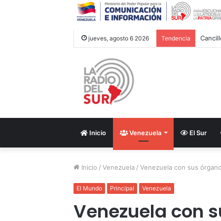
Cancil
jueves, agosto 6 2026
Tendencia
Inicio
Venezuela
El Sur
Inicio
/
Venezuela
/
Venezuela con sus órganos
El Mundo
Principal
Venezuela
Venezuela con s