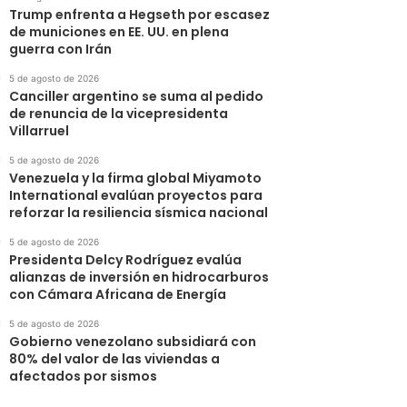
Trump enfrenta a Hegseth por escasez
de municiones en EE. UU. en plena
guerra con Irán
5 de agosto de 2026
Canciller argentino se suma al pedido
de renuncia de la vicepresidenta
Villarruel
5 de agosto de 2026
Venezuela y la firma global Miyamoto
International evalúan proyectos para
reforzar la resiliencia sísmica nacional
5 de agosto de 2026
Presidenta Delcy Rodríguez evalúa
alianzas de inversión en hidrocarburos
con Cámara Africana de Energía
5 de agosto de 2026
Gobierno venezolano subsidiará con
80% del valor de las viviendas a
afectados por sismos