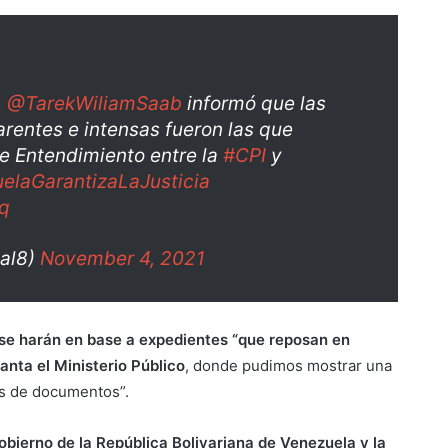
,
@TarekWiliamSaab
informó que las
arentes e intensas fueron las que
de Entendimiento entre la
#CPI
y
elaGarantizaLaJusticia
Hq
al8)
November 4, 2021
 se harán en base a expedientes “que reposan en
anta el Ministerio Público
, donde pudimos mostrar una
as de documentos”.
bierno de la República Bolivariana de Venezuela y la