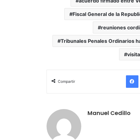
acuerdo firmado entre Ve
Fiscal General de la Republ
reuniones cordi
Tribunales Penales Ordinarios ha
visit
Compartir
Manuel Cedillo