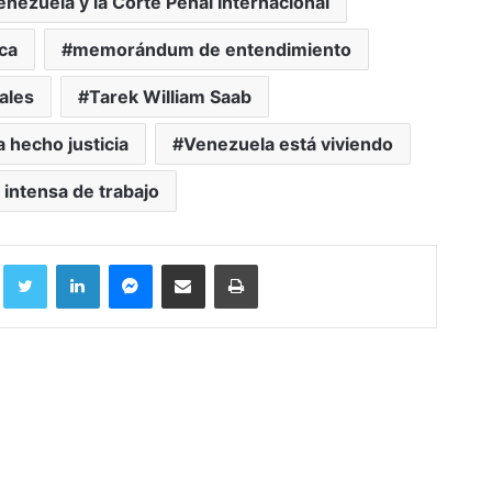
nezuela y la Corte Penal Internacional
ica
memorándum de entendimiento
ales
Tarek William Saab
 hecho justicia
Venezuela está viviendo
a intensa de trabajo
Facebook
Twitter
LinkedIn
Messenger
Compartir por correo electrónico
Imprimir