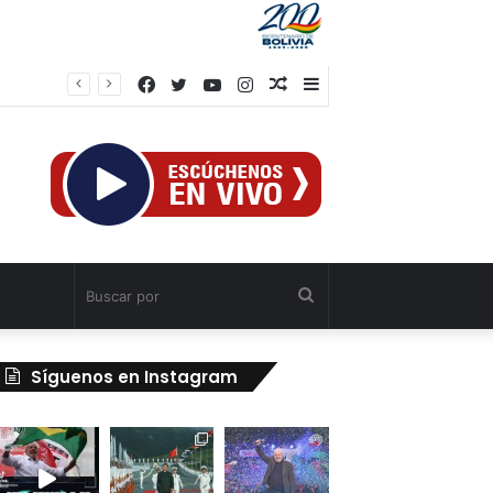
Facebook
Twitter
YouTube
Instagram
Publicación
Barra
el
al
lateral
azar
Buscar
por
Síguenos en Instagram