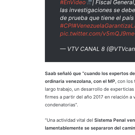
#EnVideo
| Fiscal General
las investigaciones se deb
de prueba que tiene el país
#CPI
#VenezuelaGarantizaL
pic.twitter.com/v5mQJ9m
— VTV CANAL 8 (@VTVcan
Saab señaló que “cuando los expertos de 
ordinaria venezolana, con el MP
, con los
largo trabajo, un desarrollo de experticia
firmes a partir del año 2017 en relación 
condenatorias”.
“Una actividad vital del
Sistema Penal ven
lamentablemente se separaron del camino