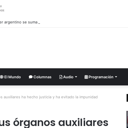
ler argentino se suma al pedido de renuncia de la vicepresidenta Villarru
El Mundo
Columnas
Audio
Programación
 auxiliares ha hecho justicia y ha evitado la impunidad
us órganos auxiliares