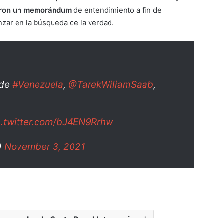
bieron un memorándum
de entendimiento a fin de
anzar en la búsqueda de la verdad.
 de
#Venezuela
,
@TarekWiliamSaab
,
c.twitter.com/bJ4EN9Rrhw
)
November 3, 2021