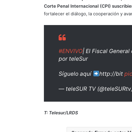
Corte Penal Internacional (CPI) suscri
fortalecer el diálogo, la cooperación y av
#ENVIVO
| El Fiscal General
por teleSur
Síguelo aquí
http://bit
pi
— teleSUR TV (@teleSURtv
T: Telesur/LRDS