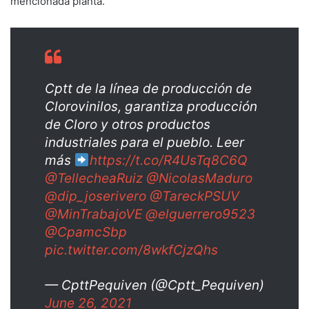
mencionada planta.
Cptt de la línea de producción de
Clorovinilos, garantiza producción
de Cloro y otros productos
industriales para el pueblo. Leer
más
https://t.co/R4UsTq8C6Q
@TellecheaRuiz
@NicolasMaduro
@dip_joserivero
@TareckPSUV
@MinTrabajoVE
@elguerrero9523
@CpamcSbp
pic.twitter.com/8wkfCjzQhs
— CpttPequiven (@Cptt_Pequiven)
June 26, 2021