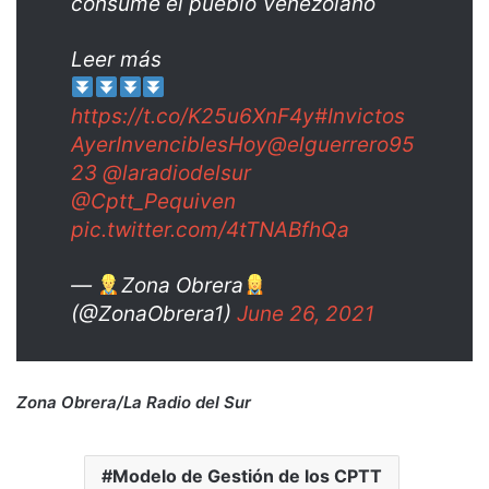
consume el pueblo Venezolano
Leer más
https://t.co/K25u6XnF4y
#Invictos
AyerInvenciblesHoy
@elguerrero95
23
@laradiodelsur
@Cptt_Pequiven
pic.twitter.com/4tTNABfhQa
—
Zona Obrera
(@ZonaObrera1)
June 26, 2021
Zona Obrera/La Radio del Sur
Modelo de Gestión de los CPTT