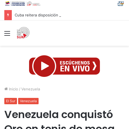
Cuba reitera disposición al diálogo con EE. UU. sobre bases de respeto
Menú
Inicio
/
Venezuela
El Sur
Venezuela
Venezuela conquistó
Oro en tenis de mesa