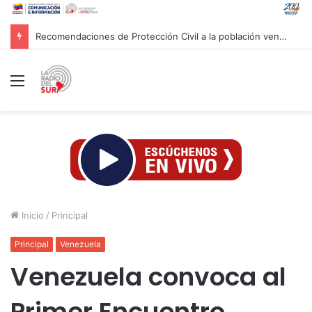
Recomendaciones de Protección Civil a la población venezolana ante fenómeno climatológico «El Niño»
Menú
Inicio
/
Principal
Principal
Venezuela
Venezuela convoca al
Primer Encuentro