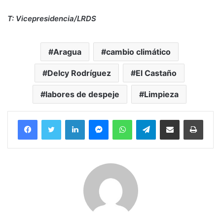
T: Vicepresidencia/LRDS
Aragua
cambio climático
Delcy Rodríguez
El Castaño
labores de despeje
Limpieza
Facebook
Twitter
LinkedIn
Messenger
WhatsApp
Telegram
Compartir por correo electrónico
Imprim