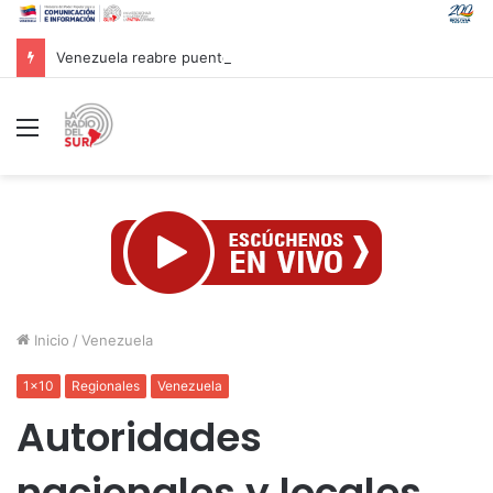
Venezuela reabre puente fronterizo con Colombia
Menú
Inicio
/
Venezuela
1x10
Regionales
Venezuela
Autoridades
nacionales y locales