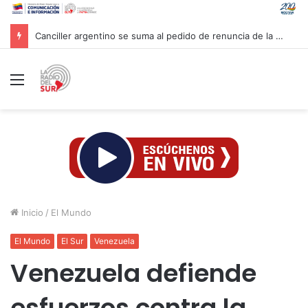
Canciller argentino se suma al pedido de renuncia de la vicepresidenta Villarruel
Menú
Inicio
/
El Mundo
El Mundo
El Sur
Venezuela
Venezuela defiende
esfuerzos contra la