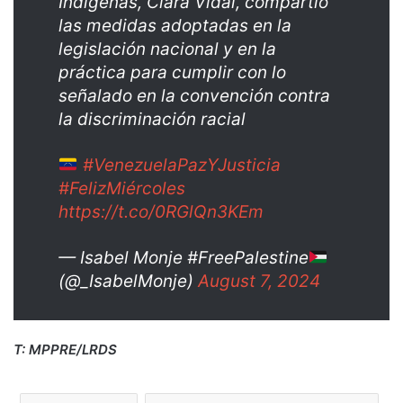
Indígenas, Clara Vidal, compartió
las medidas adoptadas en la
legislación nacional y en la
práctica para cumplir con lo
señalado en la convención contra
la discriminación racial
#VenezuelaPazYJusticia
#FelizMiércoles
https://t.co/0RGlQn3KEm
— Isabel Monje #FreePalestine
(@_IsabelMonje)
August 7, 2024
T: MPPRE/LRDS