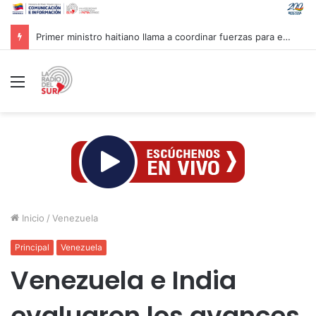
Primer ministro haitiano llama a coordinar fuerzas para enfrentar pandillas
Menú
Inicio
/
Venezuela
Principal
Venezuela
Venezuela e India
evaluaron los avances