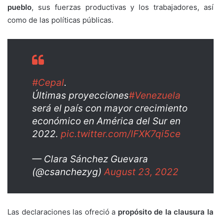
pueblo
, sus fuerzas productivas y los trabajadores, así
como de las políticas públicas.
#Cepal
.
Últimas proyecciones
#Venezuela
será el país con mayor crecimiento
económico en América del Sur en
2022.
pic.twitter.com/lFXK7qi5ce
— Clara Sánchez Guevara
(@csanchezyg)
August 23, 2022
Las declaraciones las ofreció a
propósito de la clausura la