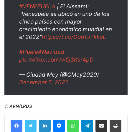
#VENEZUELA
| El Aissami:
"Venezuela se ubicó en uno de los
cinco países con mayor
crecimiento económico mundial en
el 2022"
https://t.co/DopYJTkkoL
#HueleANavidad
pic.twitter.com/w5j3Ksr4pD
— Ciudad Mcy (@CMcy2020)
December 5, 2022
T: AVN/LRDS
Facebook
Twitter
LinkedIn
Messenger
WhatsApp
Telegram
Compartir por correo electrónico
Imprim