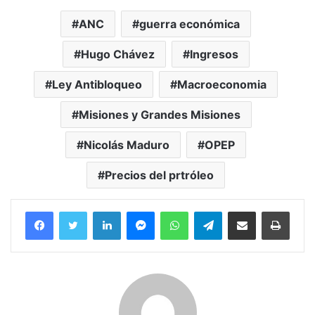
ANC
guerra económica
Hugo Chávez
Ingresos
Ley Antibloqueo
Macroeconomia
Misiones y Grandes Misiones
Nicolás Maduro
OPEP
Precios del prtróleo
Facebook
Twitter
LinkedIn
Messenger
WhatsApp
Telegram
Compartir por correo electrónico
Imprim