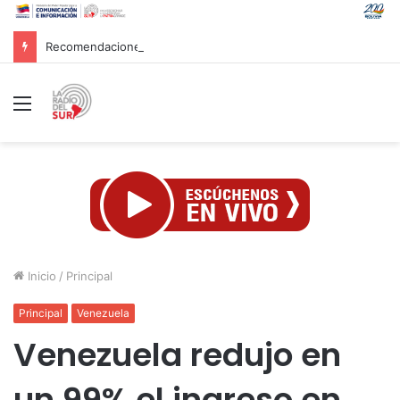
Recomendaciones de Protección Civil a la población venezolana ante fenómeno climatológico «El Niño»
Menú
Inicio
/
Principal
Principal
Venezuela
Venezuela redujo en
un 99% el ingreso en