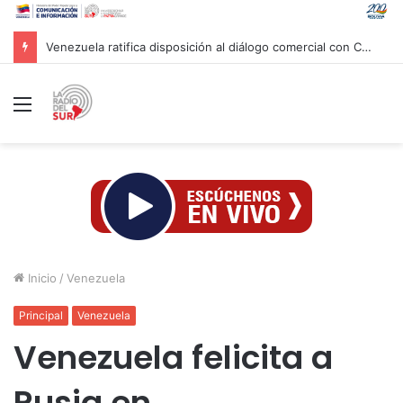
Venezuela ratifica disposición al diálogo comercial con Colombia bajo el principio de soberanía
Menú
Inicio
/
Venezuela
Principal
Venezuela
Venezuela felicita a
Rusia en