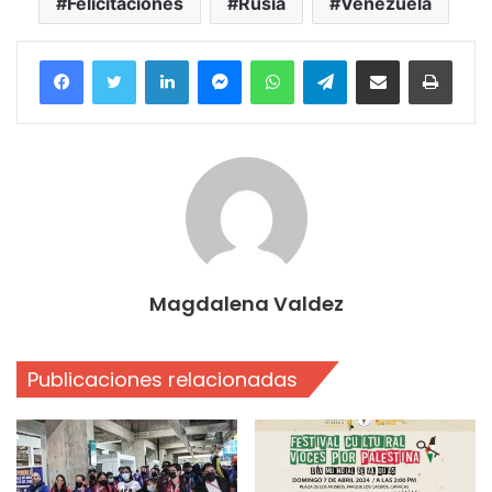
Felicitaciones
Rusia
Venezuela
Facebook
Twitter
LinkedIn
Messenger
WhatsApp
Telegram
Compartir por correo electrónico
Imprim
Magdalena Valdez
Publicaciones relacionadas