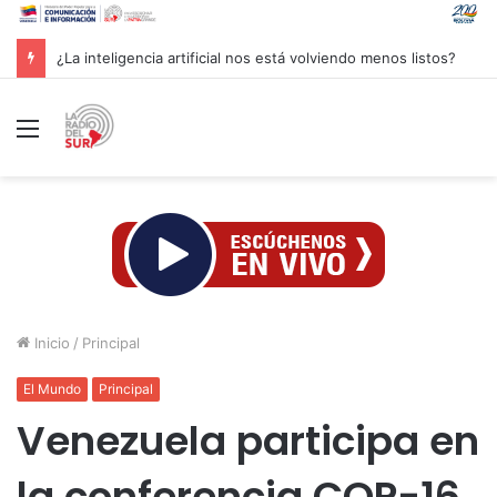
Groenlandia lanza una fuerte advertencia a empresa petrolera vinculada a Trump
Menú
Inicio
/
Principal
El Mundo
Principal
Venezuela participa en
la conferencia COP-16