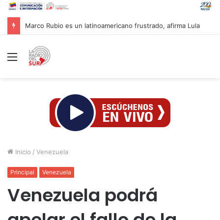
Marco Rubio es un latinoamericano frustrado, afirma Lula
Menú
Inicio
/
Venezuela
Principal
Venezuela
Venezuela podrá
apelar el fallo de la