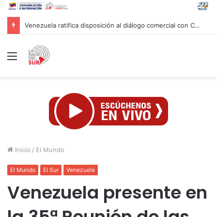
Messi despide a su padre junto a su familia en una ceremonia privada en Argentina
Menú
Inicio
/
El Mundo
El Mundo
El Sur
Venezuela
Venezuela presente en
la 35ª Reunión de las