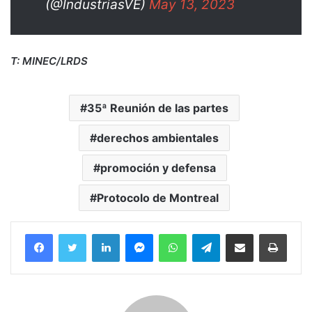
(@IndustriasVE)
May 13, 2023
T: MINEC/LRDS
35ª Reunión de las partes
derechos ambientales
promoción y defensa
Protocolo de Montreal
Facebook
Twitter
LinkedIn
Messenger
WhatsApp
Telegram
Compartir por correo electrónico
Imprim