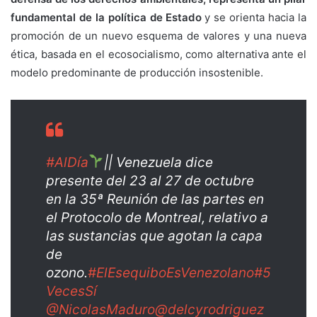
fundamental de la política de Estado
y se orienta hacia la
promoción de un nuevo esquema de valores y una nueva
ética, basada en el ecosocialismo, como alternativa ante el
modelo predominante de producción insostenible.
#AlDía
|| Venezuela dice
presente del 23 al 27 de octubre
en la 35ª Reunión de las partes en
el Protocolo de Montreal, relativo a
las sustancias que agotan la capa
de
ozono.
#ElEsequiboEsVenezolano
#5
VecesSí
@NicolasMaduro
@delcyrodriguez